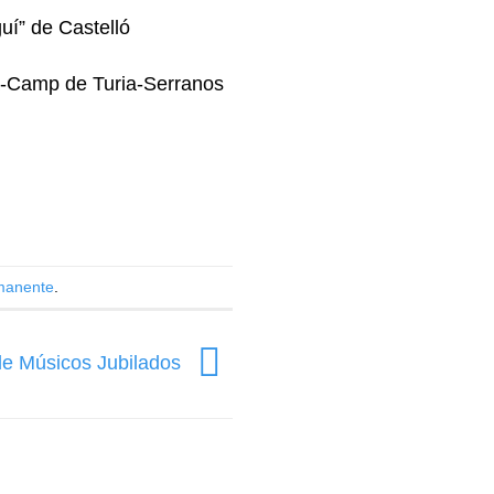
í” de Castelló
ia-Camp de Turia-Serranos
manente
.
de Músicos Jubilados