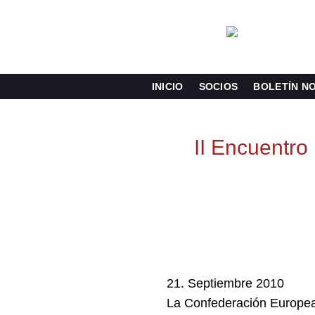
Saltar
al
contenido
INICIO
SOCIOS
BOLETÍN NO
II Encuentro
21. Septiembre 2010
La Confederación Europea 