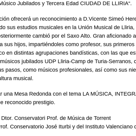
 Músico Jubilados y Tercera Edad CIUDAD DE LLIRIA“.
ación ofrecerá un reconocimiento a D.Vicente Simeó He
 sus estudios musicales en la Unión Musical de Lliria, 
osteriormente cambió por el Saxo Alto. Gran aficionado a
ó a sus hijos, impartiéndoles como profesor, sus primeros
o en distintas agrupaciones bandísticas, con las que es
 músicos jubilados UDP Lliria-Camp de Turia-Serranos, 
us pasos, como músicos profesionales, así como sus niet
ltura musical.
ugar una Mesa Redonda con el tema LA MÚSICA, INT
e reconocido prestigio.
tor. Conservatori Prof. de Música de Torrent
rof. Conservatorio José Iturbi y del Instituto Valenciano