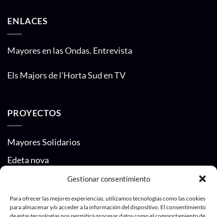
ENLACES
Mayores en las Ondas. Entrevista
Els Majors de l’Horta Sud en TV
PROYECTOS
Mayores Solidarios
Edeta nova
Gestionar consentimiento
CONTACTO
Para ofrecer las mejores experiencias, utilizamos tecnologías como las cookies
para almacenar y/o acceder a la información del dispositivo. El consentimiento
de estas tecnologías nos permitirá procesar datos como el comportamiento de