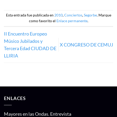
Esta entrada fue publicada en
2010
,
Conciertos
,
Segorbe
. Marque
como favorito el
Enlace permanente
.
II Encuentro Europeo
Músico Jubilados y
X CONGRESO DE CEMUJ
Tercera Edad CIUDAD DE
LLIRIA
ENLACES
Mayores en las Ondas. Entrevista