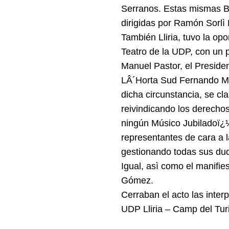
Serranos. Estas mismas Ba
dirigidas por Ramón Sorlì
También Lliria, tuvo la op
Teatro de la UDP, con un p
Manuel Pastor, el Preside
LÂ´Horta Sud Fernando Mira
dicha circunstancia, se c
reivindicando los derechos
ningún Músico Jubiladoï¿½
representantes de cara a l
gestionando todas sus dud
Igual, asì como el manifie
Gómez.
Cerraban el acto las inte
UDP Lliria – Camp del Turi