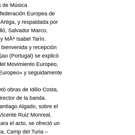
s de Música
onfederación Europea de
Artiga, y respaldada por
ló, Salvador Marco,
 MÂª Isabel Tarìn.
a bienvenida y recepción
ao (Portugal) se explicó
del Movimiento Europeo,
a Europeo» y seguidamente
ó obras de Idilio Costa,
rector de la banda.
antiago Algado, sobre el
Vicente Ruiz Monreal,
ra el acto, se ofreció un
ia, Camp del Turia –