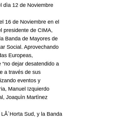
el dìa 12 de Noviembre
 el 16 de Noviembre en el
el presidente de CIMA,
e la Banda de Mayores de
star Social. Aprovechando
ndas Europeas,
e “no dejar desatendido a
e a través de sus
nizando eventos y
ria, Manuel Izquierdo
al, Joaquìn Martìnez
 LÂ´Horta Sud, y la Banda