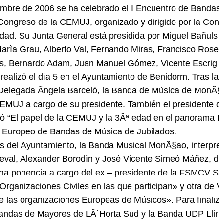
iembre de 2006 se ha celebrado el I Encuentro de Banda
I Congreso de la CEMUJ, organizado y dirigido por la C
dad. Su Junta General está presidida por Miguel Bañuls 
rìa Grau, Alberto Val, Fernando Miras, Francisco Rosel
is, Bernardo Adam, Juan Manuel Gómez, Vicente Escrig y
 realizó el dìa 5 en el Ayuntamiento de Benidorm. Tras l
 Delegada Ãngela Barceló, la Banda de Música de MonÃ§
EMUJ a cargo de su presidente. También el presidente 
dó “El papel de la CEMUJ y la 3Âª edad en el panoram
o Europeo de Bandas de Música de Jubilados.
s del Ayuntamiento, la Banda Musical MonÃ§ao, interpret
val, Alexander Borodìn y José Vicente Simeó Máñez, di
na ponencia a cargo del ex – presidente de la FSMCV S
rganizaciones Civiles en las que participan» y otra de 
 las organizaciones Europeas de Músicos». Para finaliza
Bandas de Mayores de LÂ´Horta Sud y la Banda UDP Llir