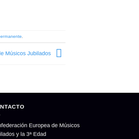
permanente
.
de Músicos Jubilados
NTACTO
federación Europea de Músicos
ilados y la 3ª Edad