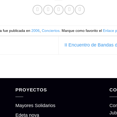
a fue publicada en
2006
,
Conciertos
. Marque como favorito el
Enlace 
II Encuentro de Bandas 
PROYECTOS
CO
Mayores Solidarios
Con
Jub
Edeta nova