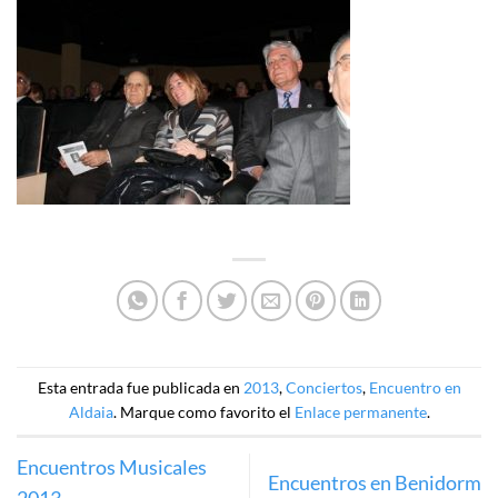
Esta entrada fue publicada en
2013
,
Conciertos
,
Encuentro en
Aldaia
. Marque como favorito el
Enlace permanente
.
Encuentros Musicales
Encuentros en Benidorm